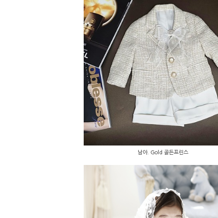
남아. Gold 골든프린스
남아. Gold 골든프린스