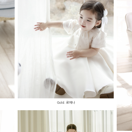
Gold. 로에나
Gold. 로에나