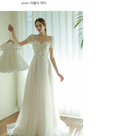
silver.러블리 여아
Gold. 로티