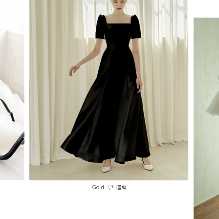
Gold. 루나블랙
Gold. 루나블랙