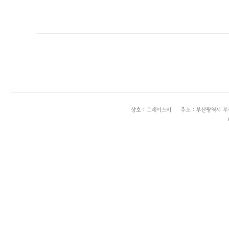
enFree