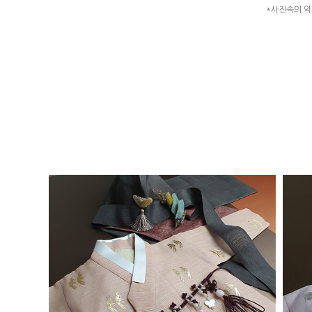
*사진속의 악
남아 Silver. 나예